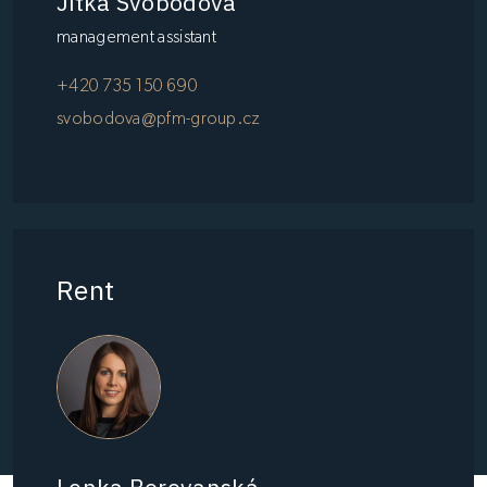
Jitka Svobodová
management assistant
+420 735 150 690
svobodova@pfm-group.cz
Rent