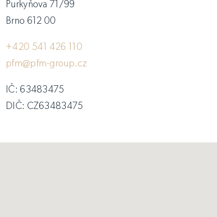
Purkyňova 71/99
Brno 612 00
+420 541 426 110
pfm@pfm-group.cz
IČ: 63483475
DIČ: CZ63483475