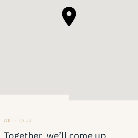
WRITE TO US
Together, we’ll come up