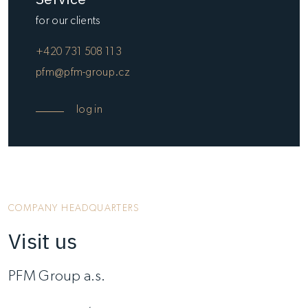
for our clients
+420 731 508 113
pfm@pfm-group.cz
log in
COMPANY HEADQUARTERS
Visit us
PFM Group a.s.