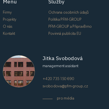
Menu
Služby
Firmy
Ochrana osobních údajů
Projekty
Politika PFM-GROUP
O nás
PFM-GROUP a PřipravBrno
Kontakt
Povinná publicita EU
Jitka Svobodová
management assistant
+420 735 150 690
svobodova@pfm-group.cz
pro média