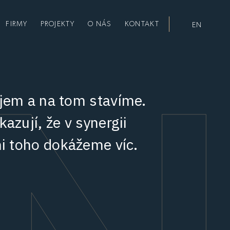
FIRMY
PROJEKTY
O NÁS
KONTAKT
EN
jem a na tom stavíme.
azují, že v synergii
mi toho dokážeme víc.