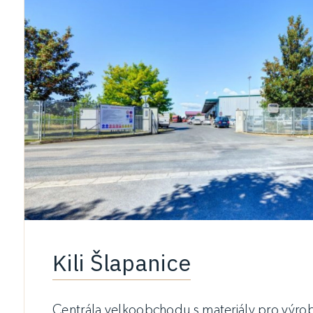
Kili Šlapanice
Centrála velkoobchodu s materiály pro výro