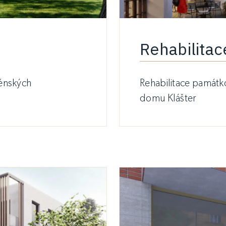
Rehabilitac
ěnských
Rehabilitace památ
domu Klášter