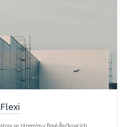
Flexi
ostory se zázemím v Brně-Řečkovicích