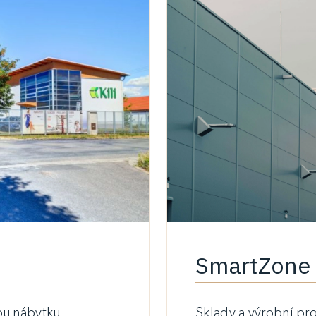
SmartZone 
bu nábytku
Sklady a výrobní pr