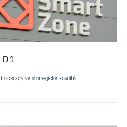
 D1
 prostory ve strategické lokalitě