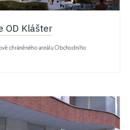
e OD Klášter
kově chráněného areálu Obchodního